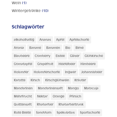
Wein
(1)
Wintergetränke
(10)
Schlagwörter
alkoholhaltig
Ananas
Apfel
Apfelschorle
Aronia
Banane
Bananen
Bio
Birne
Blaubeere
Cranberry
Eistee
Gläser
Glühkirsche
Granatapfel
Grapefruit
Heidelbeer
Himbeere
Holunder
Holunderschorle
Ingwer
Johannisbeer
Karotte
Kirsch
Kirschglühwein
Kräuter
Mandarinen
Mandarinensaft
Mango
Maracuja
Mehrfrucht
Nektar
Orange
Pfirsich
Quittensaft
Rhabarber
Rhabarbertrunk
Rote Beete
Sanddorn
Spekulatius
Sportschorle