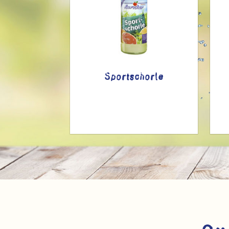
l-
Sportschorle
erschorle