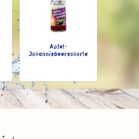
Apfel-
Spor
Johannisbeerschorle