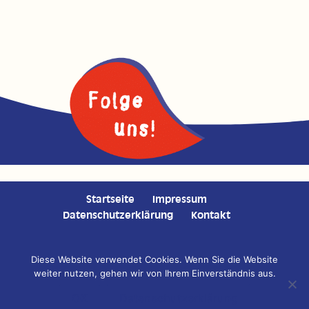
Startseite
Impressum
Datenschutzerklärung
Kontakt
Diese Website verwendet Cookies. Wenn Sie die Website
weiter nutzen, gehen wir von Ihrem Einverständnis aus.
Copyright © 2020 Auricher Süssmost GmbH | Konzeption,
Gestaltung, Fotografie und Programmierung:
DESIGNSTUUV
OK
Datenschutzerklärung
Werbeagentur GmbH & Co. KG