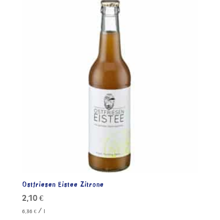
Ostfriesen Eistee Zitrone
2,10
€
/
6,36
€
l