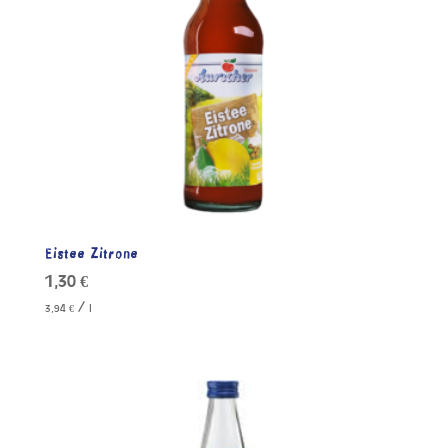
Eistee Zitrone
1,30
€
/
3,94
€
l