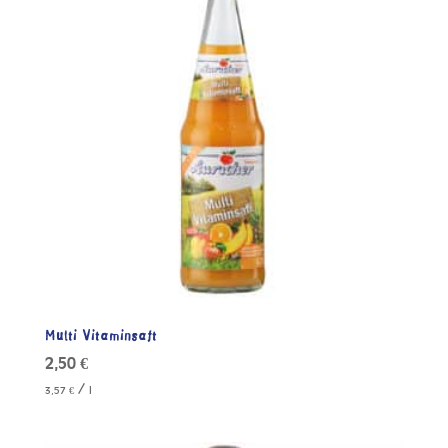
Multi Vitaminsaft
2,50
€
/
3,57
€
l