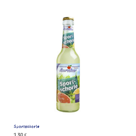
Sportschorle
1,30
€