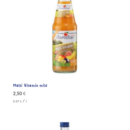
Multi Vitamin mild
2,50
€
/
3,57
€
l