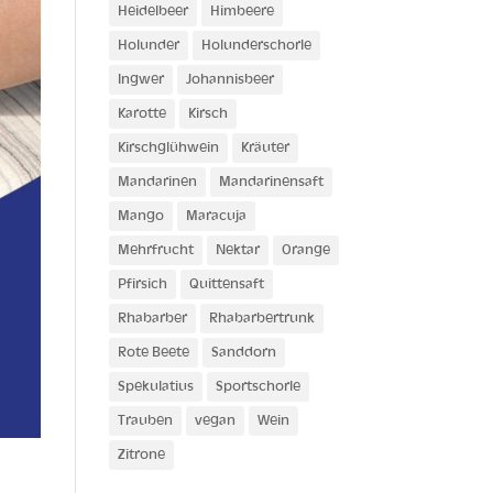
Heidelbeer
Himbeere
Holunder
Holunderschorle
Ingwer
Johannisbeer
Karotte
Kirsch
Kirschglühwein
Kräuter
Mandarinen
Mandarinensaft
Mango
Maracuja
Mehrfrucht
Nektar
Orange
Pfirsich
Quittensaft
Rhabarber
Rhabarbertrunk
Rote Beete
Sanddorn
Spekulatius
Sportschorle
Trauben
vegan
Wein
Zitrone