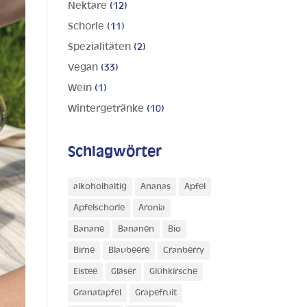
Nektare
(12)
Schorle
(11)
Spezialitäten
(2)
Vegan
(33)
Wein
(1)
Wintergetränke
(10)
Schlagwörter
alkoholhaltig
Ananas
Apfel
Apfelschorle
Aronia
Banane
Bananen
Bio
Birne
Blaubeere
Cranberry
Eistee
Gläser
Glühkirsche
Granatapfel
Grapefruit