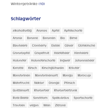
Wintergetränke
(10)
Schlagwörter
alkoholhaltig
Ananas
Apfel
Apfelschorle
Aronia
Banane
Bananen
Bio
Birne
Blaubeere
Cranberry
Eistee
Gläser
Glühkirsche
Granatapfel
Grapefruit
Heidelbeer
Himbeere
Holunder
Holunderschorle
Ingwer
Johannisbeer
Karotte
Kirsch
Kirschglühwein
Kräuter
Mandarinen
Mandarinensaft
Mango
Maracuja
Mehrfrucht
Nektar
Orange
Pfirsich
Quittensaft
Rhabarber
Rhabarbertrunk
Rote Beete
Sanddorn
Spekulatius
Sportschorle
Trauben
vegan
Wein
Zitrone