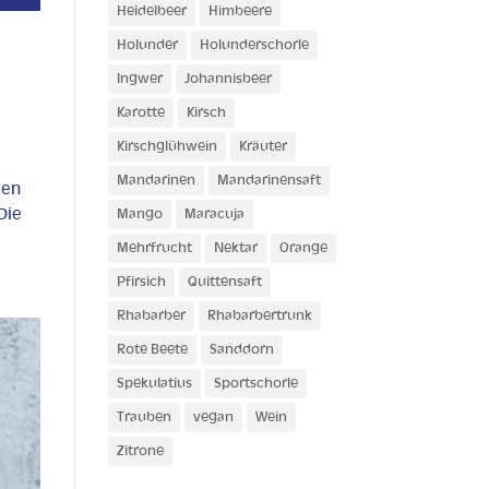
Heidelbeer
Himbeere
Holunder
Holunderschorle
Ingwer
Johannisbeer
Karotte
Kirsch
Kirschglühwein
Kräuter
Mandarinen
Mandarinensaft
len
Die
Mango
Maracuja
Mehrfrucht
Nektar
Orange
Pfirsich
Quittensaft
Rhabarber
Rhabarbertrunk
Rote Beete
Sanddorn
Spekulatius
Sportschorle
Trauben
vegan
Wein
Zitrone