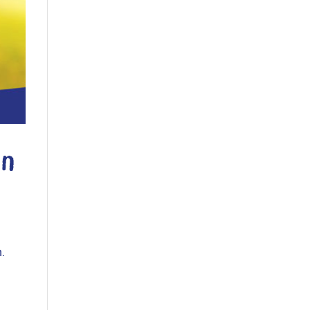
en
m.