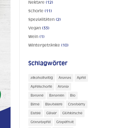
Nektare
(12)
Schorle
(11)
Spezialitäten
(2)
Vegan
(33)
Wein
(1)
Wintergetränke
(10)
Schlagwörter
alkoholhaltig
Ananas
Apfel
Apfelschorle
Aronia
Banane
Bananen
Bio
Birne
Blaubeere
Cranberry
Eistee
Gläser
Glühkirsche
Granatapfel
Grapefruit