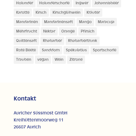
Holunder
Holunderschorle
Ingwer
Johannisbeer
Karotte
Kirsch
Kirschglühwein
Kräuter
Mandarinen
Mandarinensaft
Mango
Maracuja
Mehrfrucht
Nektar
Orange
Pfirsich
Quittensaft
Rhabarber
Rhabarbertrunk
Rote Beete
Sanddorn
Spekulatius
Sportschorle
Trauben
vegan
Wein
Zitrone
Kontakt
Auricher Süssmost GmbH
Kreihüttenmoorweg 11
26607 Aurich