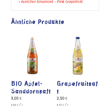
» Auricher Süssmost – Pink Grapefruit
Ähnliche Produkte
BIO Apfel-
Grapefruitsaf
Sanddornsaft
t
3,05
€
2,50
€
/
/
3,05
€
l
3,57
€
l