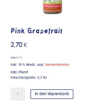
Pink Grapefruit
2,70
€
/
3,86
€
l
inkl. 19 % MwSt.
zzgl.
Versandkosten
inkl. Pfand
Flaschengröße: 0,7 ltr.
Pink
In den Warenkorb
Grapefruit
Menge