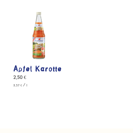
Apfel Karotte
2,50
€
/
3,57
€
l