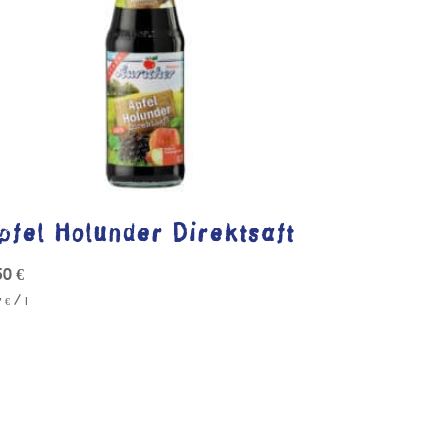
pfel Holunder Direktsaft
50
€
/
7
€
l