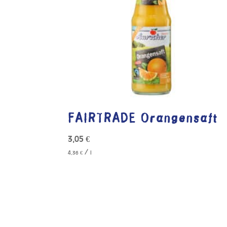
FAIRTRADE Orangensaft
3,05
€
/
4,36
€
l