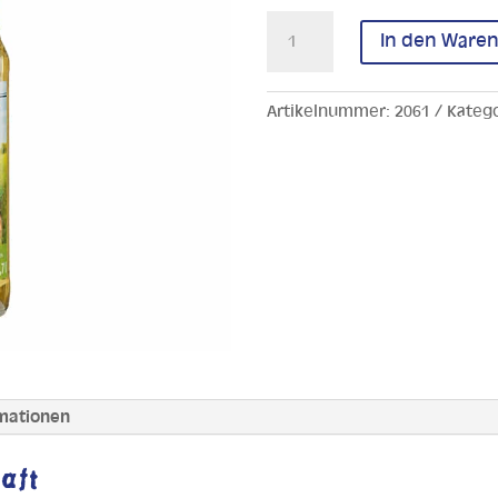
Apfelsaft
In den Ware
100%
Direktsaft
Menge
Artikelnummer:
2061
Kateg
rmationen
aft