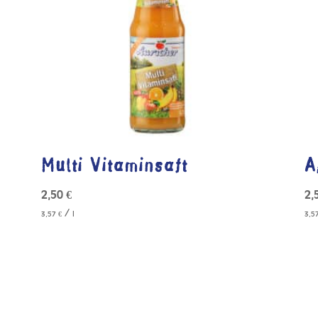
Multi Vitaminsaft
A
2,50
€
2,
/
3,57
€
l
3,5