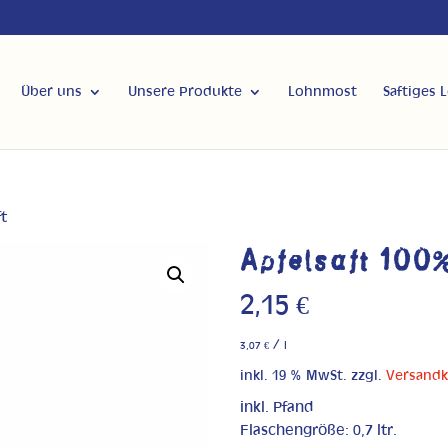
Über uns
Unsere Produkte
Lohnmost
Saftiges 
ft
Apfelsaft 100%
2,15
€
/
3,07
€
l
inkl. 19 % MwSt.
zzgl.
Versand
inkl. Pfand
Flaschengröße: 0,7 ltr.