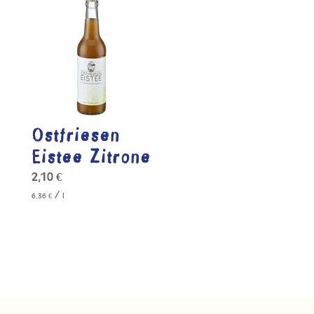
Ostfriesen
Eistee Zitrone
2,10
€
/
6,36
€
l