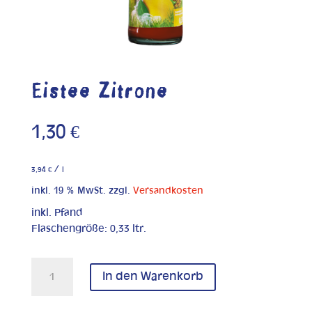
Eistee Zitrone
1,30
€
/
3,94
€
l
inkl. 19 % MwSt.
zzgl.
Versandkosten
inkl. Pfand
Flaschengröße: 0,33 ltr.
Eistee
In den Warenkorb
Zitrone
Menge