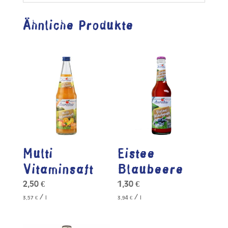
Ähnliche Produkte
Multi
Eistee
Vitaminsaft
Blaubeere
2,50
€
1,30
€
/
/
3,57
€
l
3,94
€
l