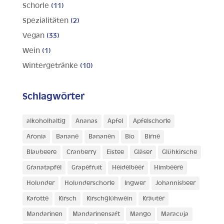
Schorle
(11)
Spezialitäten
(2)
Vegan
(33)
Wein
(1)
Wintergetränke
(10)
Schlagwörter
alkoholhaltig
Ananas
Apfel
Apfelschorle
Aronia
Banane
Bananen
Bio
Birne
Blaubeere
Cranberry
Eistee
Gläser
Glühkirsche
Granatapfel
Grapefruit
Heidelbeer
Himbeere
Holunder
Holunderschorle
Ingwer
Johannisbeer
Karotte
Kirsch
Kirschglühwein
Kräuter
Mandarinen
Mandarinensaft
Mango
Maracuja