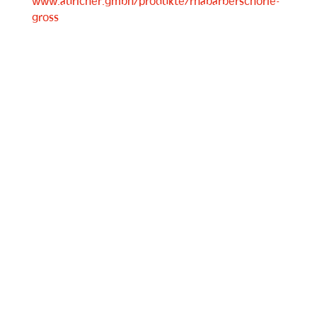
www.auricher.gmbh/produkte/rhabarberschorle-
gross