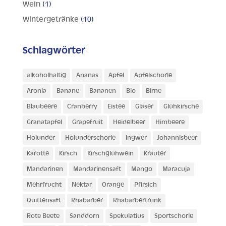
Wein
(1)
Wintergetränke
(10)
Schlagwörter
alkoholhaltig
Ananas
Apfel
Apfelschorle
Aronia
Banane
Bananen
Bio
Birne
Blaubeere
Cranberry
Eistee
Gläser
Glühkirsche
Granatapfel
Grapefruit
Heidelbeer
Himbeere
Holunder
Holunderschorle
Ingwer
Johannisbeer
Karotte
Kirsch
Kirschglühwein
Kräuter
Mandarinen
Mandarinensaft
Mango
Maracuja
Mehrfrucht
Nektar
Orange
Pfirsich
Quittensaft
Rhabarber
Rhabarbertrunk
Rote Beete
Sanddorn
Spekulatius
Sportschorle