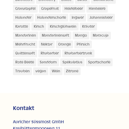
Granatapfel
Grapefruit
Heidelbeer
Himbeere
Holunder
Holunderschorle
Ingwer
Johannisbeer
Karotte
Kirsch
Kirschglühwein
Kräuter
Mandarinen
Mandarinensaft
Mango
Maracuja
Mehrfrucht
Nektar
Orange
Pfirsich
Quittensaft
Rhabarber
Rhabarbertrunk
Rote Beete
Sanddorn
Spekulatius
Sportschorle
Trauben
vegan
Wein
Zitrone
Kontakt
Auricher Süssmost GmbH
Kreihüttenmoorweg 11