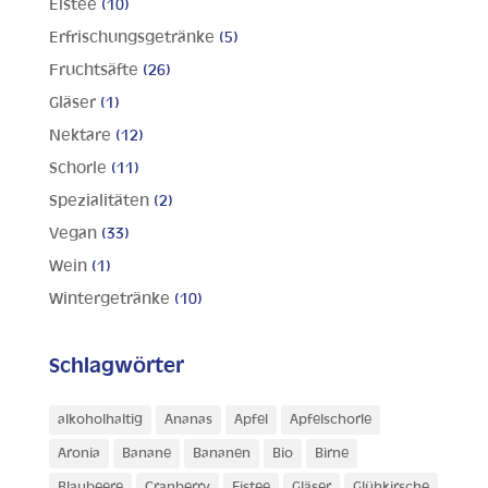
Eistee
(10)
Erfrischungsgetränke
(5)
Fruchtsäfte
(26)
Gläser
(1)
Nektare
(12)
Schorle
(11)
Spezialitäten
(2)
Vegan
(33)
Wein
(1)
Wintergetränke
(10)
Schlagwörter
alkoholhaltig
Ananas
Apfel
Apfelschorle
Aronia
Banane
Bananen
Bio
Birne
Blaubeere
Cranberry
Eistee
Gläser
Glühkirsche