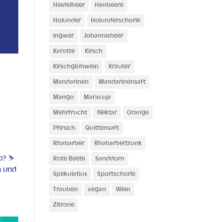
Heidelbeer
Himbeere
Holunder
Holunderschorle
Ingwer
Johannisbeer
Karotte
Kirsch
Kirschglühwein
Kräuter
Mandarinen
Mandarinensaft
Mango
Maracuja
Mehrfrucht
Nektar
Orange
Pfirsich
Quittensaft
Rhabarber
Rhabarbertrunk
ub? ⛷
Rote Beete
Sanddorn
h und
Spekulatius
Sportschorle
Trauben
vegan
Wein
Zitrone