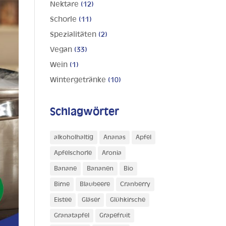
Nektare
(12)
Schorle
(11)
Spezialitäten
(2)
Vegan
(33)
Wein
(1)
Wintergetränke
(10)
Schlagwörter
alkoholhaltig
Ananas
Apfel
Apfelschorle
Aronia
Banane
Bananen
Bio
Birne
Blaubeere
Cranberry
Eistee
Gläser
Glühkirsche
Granatapfel
Grapefruit