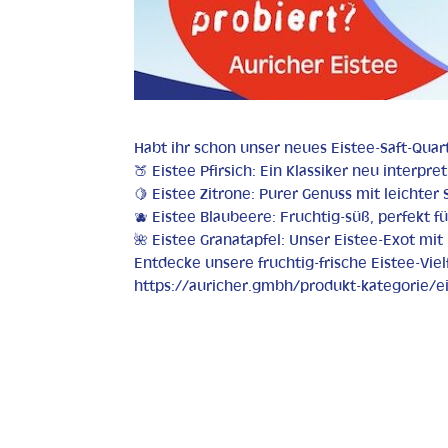
Habt ihr schon unser neues Eistee-Saft-Quart
🍑 Eistee Pfirsich: Ein Klassiker neu interpre
🍋 Eistee Zitrone: Purer Genuss mit leichter 
🫐 Eistee Blaubeere: Fruchtig-süß, perfekt f
🌺 Eistee Granatapfel: Unser Eistee-Exot m
Entdecke unsere fruchtig-frische Eistee-Vielf
https://auricher.gmbh/produkt-kategorie/e