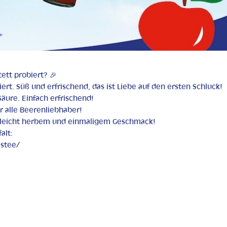
ett probiert? 🎉
tiert. Süß und erfrischend, das ist Liebe auf den ersten Schluck!
Säure. Einfach erfrischend!
ür alle Beerenliebhaber!
it leicht herbem und einmaligem Geschmack!
alt:
istee/