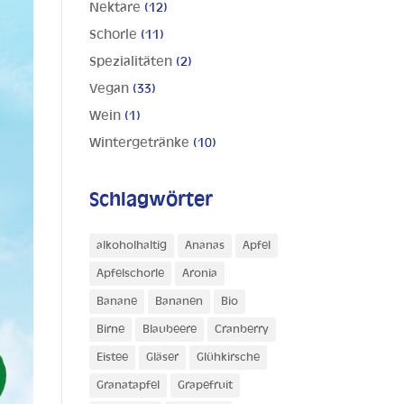
Nektare
(12)
Schorle
(11)
Spezialitäten
(2)
Vegan
(33)
Wein
(1)
Wintergetränke
(10)
Schlagwörter
alkoholhaltig
Ananas
Apfel
Apfelschorle
Aronia
Banane
Bananen
Bio
Birne
Blaubeere
Cranberry
Eistee
Gläser
Glühkirsche
Granatapfel
Grapefruit