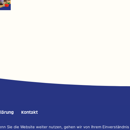
lärung
Kontakt
n Sie die Website weiter nutzen, gehen wir von Ihrem Einverständnis
tion, Gestaltung, Fotografie und Programmierung:
DESIGNSTUUV Werbeage