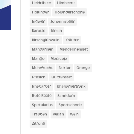
Heidelbeer
Himbeere
Holunder
Holunderschorle
Ingwer
Johannisbeer
Karotte
Kirsch
Kirschglühwein
Kräuter
Mandarinen
Mandarinensaft
Mango
Maracuja
Mehrfrucht
Nektar
Orange
Pfirsich
Quittensaft
Rhabarber
Rhabarbertrunk
Rote Beete
Sanddorn
Spekulatius
Sportschorle
Trauben
vegan
Wein
Zitrone