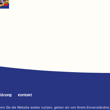
lärung
Kontakt
n Sie die Website weiter nutzen, gehen wir von Ihrem Einverständnis
tion, Gestaltung, Fotografie und Programmierung:
DESIGNSTUUV Werbeage