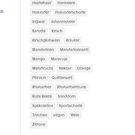
Heidelbeer
Himbeere
ch
Holunder
Holunderschorle
Ingwer
Johannisbeer
Karotte
Kirsch
Kirschglühwein
Kräuter
Mandarinen
Mandarinensaft
Mango
Maracuja
Mehrfrucht
Nektar
Orange
Pfirsich
Quittensaft
Rhabarber
Rhabarbertrunk
Rote Beete
Sanddorn
Spekulatius
Sportschorle
Trauben
vegan
Wein
Zitrone