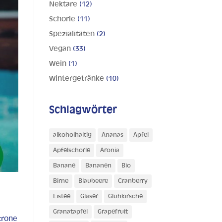
Nektare
(12)
Schorle
(11)
Spezialitäten
(2)
Vegan
(33)
Wein
(1)
Wintergetränke
(10)
Schlagwörter
alkoholhaltig
Ananas
Apfel
Apfelschorle
Aronia
Banane
Bananen
Bio
Birne
Blaubeere
Cranberry
Eistee
Gläser
Glühkirsche
Granatapfel
Grapefruit
itrone