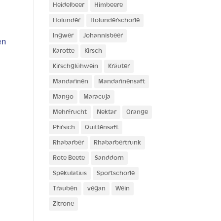
Heidelbeer
Himbeere
Holunder
Holunderschorle
Ingwer
Johannisbeer
en
Karotte
Kirsch
Kirschglühwein
Kräuter
Mandarinen
Mandarinensaft
Mango
Maracuja
Mehrfrucht
Nektar
Orange
Pfirsich
Quittensaft
Rhabarber
Rhabarbertrunk
Rote Beete
Sanddorn
Spekulatius
Sportschorle
Trauben
vegan
Wein
Zitrone