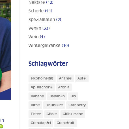
Nektare
(12)
Schorle
(11)
Spezialitäten
(2)
Vegan
(33)
Wein
(1)
Wintergetränke
(10)
Schlagwörter
alkoholhaltig
Ananas
Apfel
Apfelschorle
Aronia
Banane
Bananen
Bio
Birne
Blaubeere
Cranberry
Eistee
Gläser
Glühkirsche
in
Granatapfel
Grapefruit