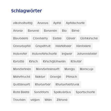
Schlagwörter
alkoholhaltig
Ananas
Apfel
Apfelschorle
Aronia
Banane
Bananen
Bio
Birne
Blaubeere
Cranberry
Eistee
Gläser
Glühkirsche
Granatapfel
Grapefruit
Heidelbeer
Himbeere
Holunder
Holunderschorle
Ingwer
Johannisbeer
Karotte
Kirsch
Kirschglühwein
Kräuter
Mandarinen
Mandarinensaft
Mango
Maracuja
Mehrfrucht
Nektar
Orange
Pfirsich
Quittensaft
Rhabarber
Rhabarbertrunk
Rote Beete
Sanddorn
Spekulatius
Sportschorle
Trauben
vegan
Wein
Zitrone