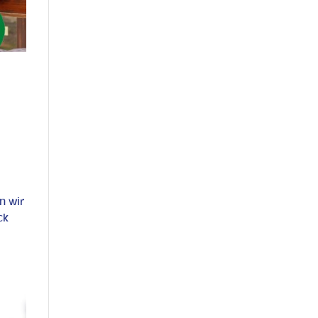
n wir
ck