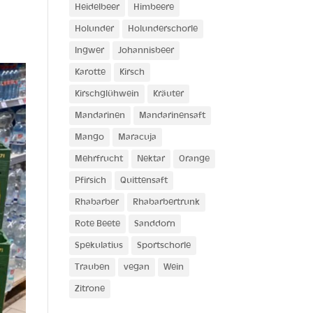
Heidelbeer
Himbeere
Holunder
Holunderschorle
Ingwer
Johannisbeer
Karotte
Kirsch
Kirschglühwein
Kräuter
Mandarinen
Mandarinensaft
Mango
Maracuja
Mehrfrucht
Nektar
Orange
Pfirsich
Quittensaft
Rhabarber
Rhabarbertrunk
Rote Beete
Sanddorn
Spekulatius
Sportschorle
Trauben
vegan
Wein
Zitrone