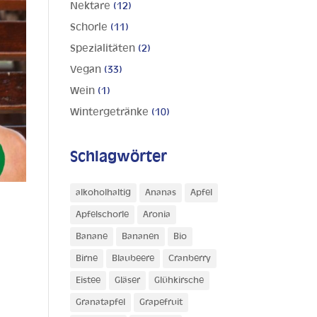
Nektare
(12)
Schorle
(11)
Spezialitäten
(2)
Vegan
(33)
Wein
(1)
Wintergetränke
(10)
Schlagwörter
alkoholhaltig
Ananas
Apfel
Apfelschorle
Aronia
Banane
Bananen
Bio
Birne
Blaubeere
Cranberry
Eistee
Gläser
Glühkirsche
Granatapfel
Grapefruit