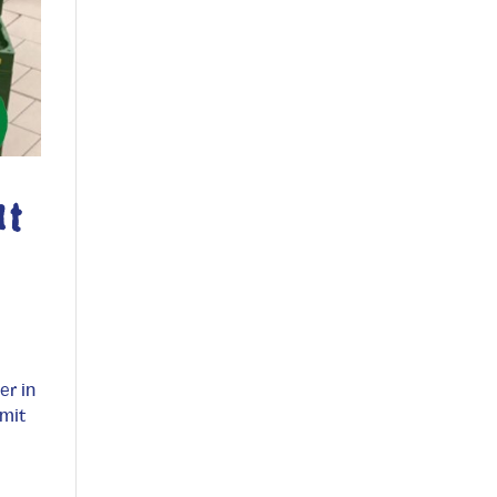
ut
er in
 mit