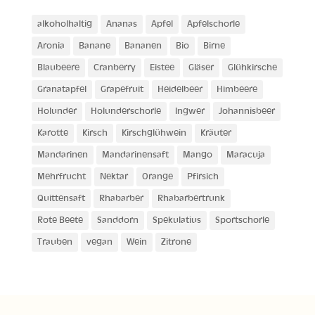
alkoholhaltig
Ananas
Apfel
Apfelschorle
Aronia
Banane
Bananen
Bio
Birne
Blaubeere
Cranberry
Eistee
Gläser
Glühkirsche
Granatapfel
Grapefruit
Heidelbeer
Himbeere
Holunder
Holunderschorle
Ingwer
Johannisbeer
Karotte
Kirsch
Kirschglühwein
Kräuter
Mandarinen
Mandarinensaft
Mango
Maracuja
Mehrfrucht
Nektar
Orange
Pfirsich
Quittensaft
Rhabarber
Rhabarbertrunk
Rote Beete
Sanddorn
Spekulatius
Sportschorle
Trauben
vegan
Wein
Zitrone