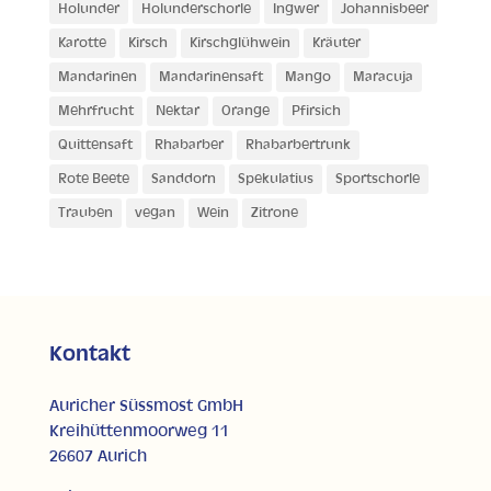
Holunder
Holunderschorle
Ingwer
Johannisbeer
Karotte
Kirsch
Kirschglühwein
Kräuter
Mandarinen
Mandarinensaft
Mango
Maracuja
Mehrfrucht
Nektar
Orange
Pfirsich
Quittensaft
Rhabarber
Rhabarbertrunk
Rote Beete
Sanddorn
Spekulatius
Sportschorle
Trauben
vegan
Wein
Zitrone
Kontakt
Auricher Süssmost GmbH
Kreihüttenmoorweg 11
26607 Aurich