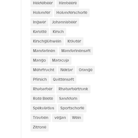
Heidelbeer
Himbeere
Holunder
Holunderschorle
Ingwer
Johannisbeer
Karotte
Kirsch
Kirschglühwein
Kräuter
Mandarinen
Mandarinensaft
Mango
Maracuja
Mehrfrucht
Nektar
Orange
Pfirsich
Quittensaft
Rhabarber
Rhabarbertrunk
Rote Beete
Sanddorn
Spekulatius
Sportschorle
Trauben
vegan
Wein
Zitrone