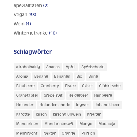
Spezialitäten
(2)
Vegan
(33)
Wein
(1)
Wintergetränke
(10)
Schlagwörter
alkoholhaltig
Ananas
Apfel
Apfelschorle
Aronia
Banane
Bananen
Bio
Birne
Blaubeere
Cranberry
Eistee
Gläser
Glühkirsche
Granatapfel
Grapefruit
Heidelbeer
Himbeere
Holunder
Holunderschorle
Ingwer
Johannisbeer
Karotte
Kirsch
Kirschglühwein
Kräuter
Mandarinen
Mandarinensaft
Mango
Maracuja
Mehrfrucht
Nektar
Orange
Pfirsich