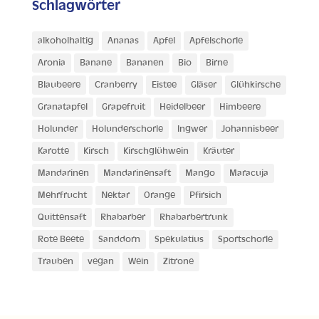
Schlagwörter
alkoholhaltig
Ananas
Apfel
Apfelschorle
Aronia
Banane
Bananen
Bio
Birne
Blaubeere
Cranberry
Eistee
Gläser
Glühkirsche
Granatapfel
Grapefruit
Heidelbeer
Himbeere
Holunder
Holunderschorle
Ingwer
Johannisbeer
Karotte
Kirsch
Kirschglühwein
Kräuter
Mandarinen
Mandarinensaft
Mango
Maracuja
Mehrfrucht
Nektar
Orange
Pfirsich
Quittensaft
Rhabarber
Rhabarbertrunk
Rote Beete
Sanddorn
Spekulatius
Sportschorle
Trauben
vegan
Wein
Zitrone