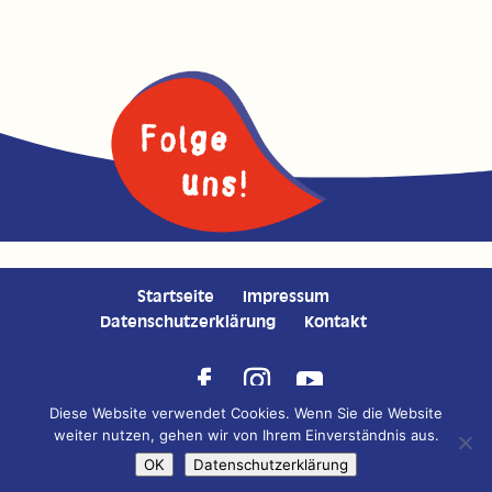
Startseite
Impressum
Datenschutzerklärung
Kontakt
Diese Website verwendet Cookies. Wenn Sie die Website
Copyright © 2020 Auricher Süssmost GmbH | Konzeption,
weiter nutzen, gehen wir von Ihrem Einverständnis aus.
Gestaltung, Fotografie und Programmierung:
DESIGNSTUUV
OK
Datenschutzerklärung
Werbeagentur GmbH & Co. KG