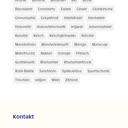
Aronia
Banane
Bananen
Bio
Birne
Blaubeere
Cranberry
Eistee
Gläser
Glühkirsche
Granatapfel
Grapefruit
Heidelbeer
Himbeere
Holunder
Holunderschorle
Ingwer
Johannisbeer
Karotte
Kirsch
Kirschglühwein
Kräuter
Mandarinen
Mandarinensaft
Mango
Maracuja
Mehrfrucht
Nektar
Orange
Pfirsich
Quittensaft
Rhabarber
Rhabarbertrunk
Rote Beete
Sanddorn
Spekulatius
Sportschorle
Trauben
vegan
Wein
Zitrone
Kontakt