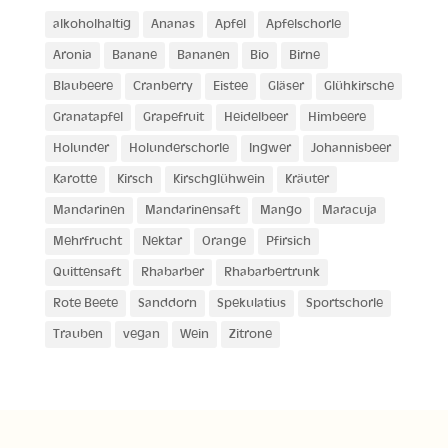
alkoholhaltig
Ananas
Apfel
Apfelschorle
Aronia
Banane
Bananen
Bio
Birne
Blaubeere
Cranberry
Eistee
Gläser
Glühkirsche
Granatapfel
Grapefruit
Heidelbeer
Himbeere
Holunder
Holunderschorle
Ingwer
Johannisbeer
Karotte
Kirsch
Kirschglühwein
Kräuter
Mandarinen
Mandarinensaft
Mango
Maracuja
Mehrfrucht
Nektar
Orange
Pfirsich
Quittensaft
Rhabarber
Rhabarbertrunk
Rote Beete
Sanddorn
Spekulatius
Sportschorle
Trauben
vegan
Wein
Zitrone