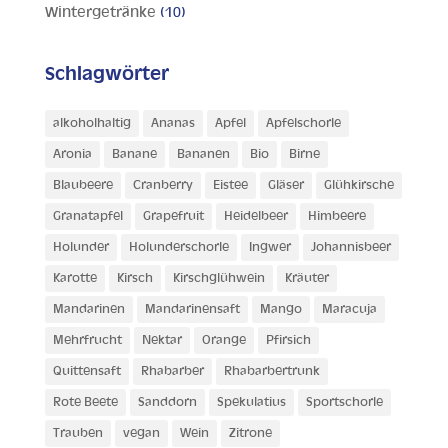
Wintergetränke
(10)
Schlagwörter
alkoholhaltig
Ananas
Apfel
Apfelschorle
Aronia
Banane
Bananen
Bio
Birne
Blaubeere
Cranberry
Eistee
Gläser
Glühkirsche
Granatapfel
Grapefruit
Heidelbeer
Himbeere
Holunder
Holunderschorle
Ingwer
Johannisbeer
Karotte
Kirsch
Kirschglühwein
Kräuter
Mandarinen
Mandarinensaft
Mango
Maracuja
Mehrfrucht
Nektar
Orange
Pfirsich
Quittensaft
Rhabarber
Rhabarbertrunk
Rote Beete
Sanddorn
Spekulatius
Sportschorle
Trauben
vegan
Wein
Zitrone