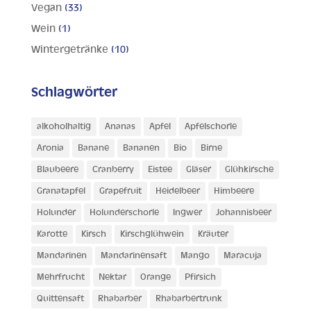
Vegan
(33)
Wein
(1)
Wintergetränke
(10)
Schlagwörter
alkoholhaltig
Ananas
Apfel
Apfelschorle
Aronia
Banane
Bananen
Bio
Birne
Blaubeere
Cranberry
Eistee
Gläser
Glühkirsche
Granatapfel
Grapefruit
Heidelbeer
Himbeere
Holunder
Holunderschorle
Ingwer
Johannisbeer
Karotte
Kirsch
Kirschglühwein
Kräuter
Mandarinen
Mandarinensaft
Mango
Maracuja
Mehrfrucht
Nektar
Orange
Pfirsich
Quittensaft
Rhabarber
Rhabarbertrunk