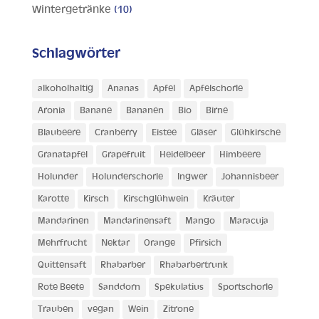
Wintergetränke
(10)
Schlagwörter
alkoholhaltig
Ananas
Apfel
Apfelschorle
Aronia
Banane
Bananen
Bio
Birne
Blaubeere
Cranberry
Eistee
Gläser
Glühkirsche
Granatapfel
Grapefruit
Heidelbeer
Himbeere
Holunder
Holunderschorle
Ingwer
Johannisbeer
Karotte
Kirsch
Kirschglühwein
Kräuter
Mandarinen
Mandarinensaft
Mango
Maracuja
Mehrfrucht
Nektar
Orange
Pfirsich
Quittensaft
Rhabarber
Rhabarbertrunk
Rote Beete
Sanddorn
Spekulatius
Sportschorle
Trauben
vegan
Wein
Zitrone