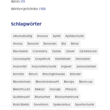
Wein
(1)
Wintergetränke
(10)
Schlagwörter
alkoholhaltig
Ananas
Apfel
Apfelschorle
Aronia
Banane
Bananen
Bio
Birne
Blaubeere
Cranberry
Eistee
Gläser
Glühkirsche
Granatapfel
Grapefruit
Heidelbeer
Himbeere
Holunder
Holunderschorle
Ingwer
Johannisbeer
Karotte
Kirsch
Kirschglühwein
Kräuter
Mandarinen
Mandarinensaft
Mango
Maracuja
Mehrfrucht
Nektar
Orange
Pfirsich
Quittensaft
Rhabarber
Rhabarbertrunk
Rote Beete
Sanddorn
Spekulatius
Sportschorle