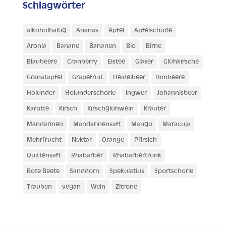
Schlagwörter
alkoholhaltig
Ananas
Apfel
Apfelschorle
Aronia
Banane
Bananen
Bio
Birne
Blaubeere
Cranberry
Eistee
Gläser
Glühkirsche
Granatapfel
Grapefruit
Heidelbeer
Himbeere
Holunder
Holunderschorle
Ingwer
Johannisbeer
Karotte
Kirsch
Kirschglühwein
Kräuter
Mandarinen
Mandarinensaft
Mango
Maracuja
Mehrfrucht
Nektar
Orange
Pfirsich
Quittensaft
Rhabarber
Rhabarbertrunk
Rote Beete
Sanddorn
Spekulatius
Sportschorle
Trauben
vegan
Wein
Zitrone