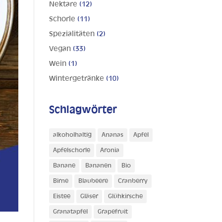
Nektare
(12)
Schorle
(11)
Spezialitäten
(2)
Vegan
(33)
Wein
(1)
Wintergetränke
(10)
Schlagwörter
alkoholhaltig
Ananas
Apfel
Apfelschorle
Aronia
Banane
Bananen
Bio
Birne
Blaubeere
Cranberry
Eistee
Gläser
Glühkirsche
Granatapfel
Grapefruit