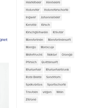
Heidelbeer
Himbeere
Holunder
Holunderschorle
Ingwer
Johannisbeer
Karotte
Kirsch
Kirschglühwein
Kräuter
ignet
Mandarinen
Mandarinensaft
Mango
Maracuja
Mehrfrucht
Nektar
Orange
Pfirsich
Quittensaft
Rhabarber
Rhabarbertrunk
Rote Beete
Sanddorn
Spekulatius
Sportschorle
Trauben
vegan
Wein
Zitrone