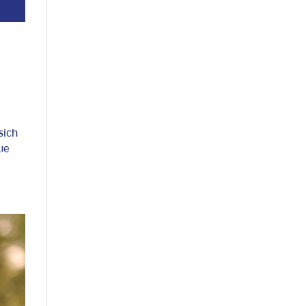
sich
ue