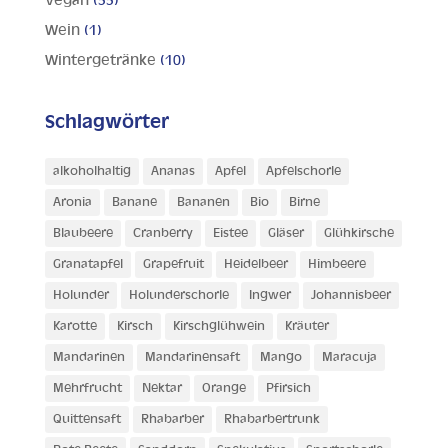
Vegan
(33)
Wein
(1)
Wintergetränke
(10)
Schlagwörter
alkoholhaltig
Ananas
Apfel
Apfelschorle
Aronia
Banane
Bananen
Bio
Birne
Blaubeere
Cranberry
Eistee
Gläser
Glühkirsche
Granatapfel
Grapefruit
Heidelbeer
Himbeere
Holunder
Holunderschorle
Ingwer
Johannisbeer
Karotte
Kirsch
Kirschglühwein
Kräuter
Mandarinen
Mandarinensaft
Mango
Maracuja
Mehrfrucht
Nektar
Orange
Pfirsich
Quittensaft
Rhabarber
Rhabarbertrunk