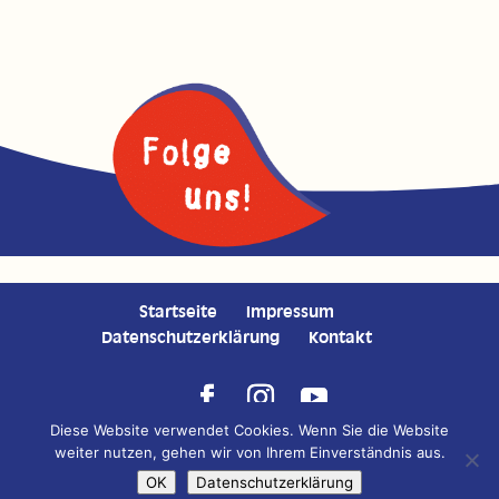
Startseite
Impressum
Datenschutzerklärung
Kontakt
Diese Website verwendet Cookies. Wenn Sie die Website
Copyright © 2020 Auricher Süssmost GmbH | Konzeption,
weiter nutzen, gehen wir von Ihrem Einverständnis aus.
Gestaltung, Fotografie und Programmierung:
DESIGNSTUUV
OK
Datenschutzerklärung
Werbeagentur GmbH & Co. KG