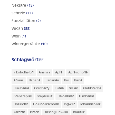
Nektare
(12)
Schorle
(11)
Spezialitäten
(2)
Vegan
(33)
Wein
(1)
Wintergetränke
(10)
Schlagwörter
alkoholhaltig
Ananas
Apfel
Apfelschorle
Aronia
Banane
Bananen
Bio
Birne
Blaubeere
Cranberry
Eistee
Gläser
Glühkirsche
Granatapfel
Grapefruit
Heidelbeer
Himbeere
Holunder
Holunderschorle
Ingwer
Johannisbeer
Karotte
Kirsch
Kirschglühwein
Kräuter