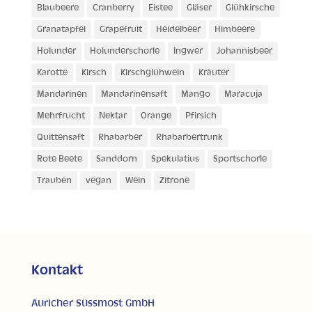
Blaubeere
Cranberry
Eistee
Gläser
Glühkirsche
Granatapfel
Grapefruit
Heidelbeer
Himbeere
Holunder
Holunderschorle
Ingwer
Johannisbeer
Karotte
Kirsch
Kirschglühwein
Kräuter
Mandarinen
Mandarinensaft
Mango
Maracuja
Mehrfrucht
Nektar
Orange
Pfirsich
Quittensaft
Rhabarber
Rhabarbertrunk
Rote Beete
Sanddorn
Spekulatius
Sportschorle
Trauben
vegan
Wein
Zitrone
Kontakt
Auricher Süssmost GmbH