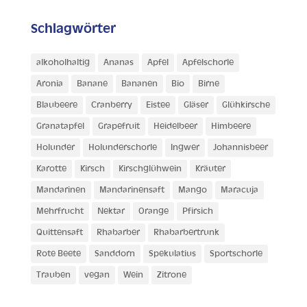
Schlagwörter
alkoholhaltig
Ananas
Apfel
Apfelschorle
Aronia
Banane
Bananen
Bio
Birne
Blaubeere
Cranberry
Eistee
Gläser
Glühkirsche
Granatapfel
Grapefruit
Heidelbeer
Himbeere
Holunder
Holunderschorle
Ingwer
Johannisbeer
Karotte
Kirsch
Kirschglühwein
Kräuter
Mandarinen
Mandarinensaft
Mango
Maracuja
Mehrfrucht
Nektar
Orange
Pfirsich
Quittensaft
Rhabarber
Rhabarbertrunk
Rote Beete
Sanddorn
Spekulatius
Sportschorle
Trauben
vegan
Wein
Zitrone