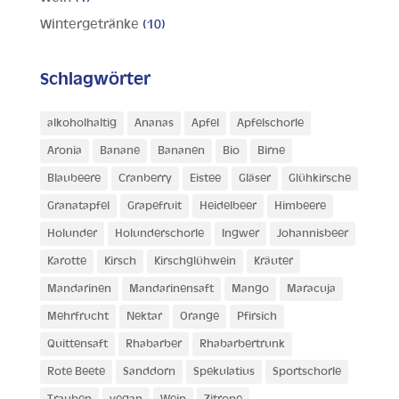
Wintergetränke
(10)
Schlagwörter
alkoholhaltig
Ananas
Apfel
Apfelschorle
Aronia
Banane
Bananen
Bio
Birne
Blaubeere
Cranberry
Eistee
Gläser
Glühkirsche
Granatapfel
Grapefruit
Heidelbeer
Himbeere
Holunder
Holunderschorle
Ingwer
Johannisbeer
Karotte
Kirsch
Kirschglühwein
Kräuter
Mandarinen
Mandarinensaft
Mango
Maracuja
Mehrfrucht
Nektar
Orange
Pfirsich
Quittensaft
Rhabarber
Rhabarbertrunk
Rote Beete
Sanddorn
Spekulatius
Sportschorle