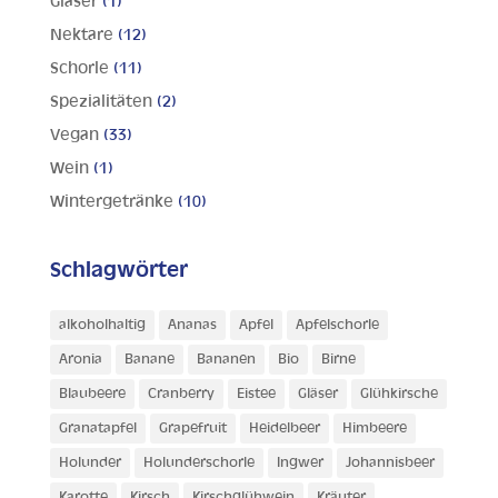
Gläser
(1)
Nektare
(12)
Schorle
(11)
Spezialitäten
(2)
Vegan
(33)
Wein
(1)
Wintergetränke
(10)
Schlagwörter
alkoholhaltig
Ananas
Apfel
Apfelschorle
Aronia
Banane
Bananen
Bio
Birne
Blaubeere
Cranberry
Eistee
Gläser
Glühkirsche
Granatapfel
Grapefruit
Heidelbeer
Himbeere
Holunder
Holunderschorle
Ingwer
Johannisbeer
Karotte
Kirsch
Kirschglühwein
Kräuter