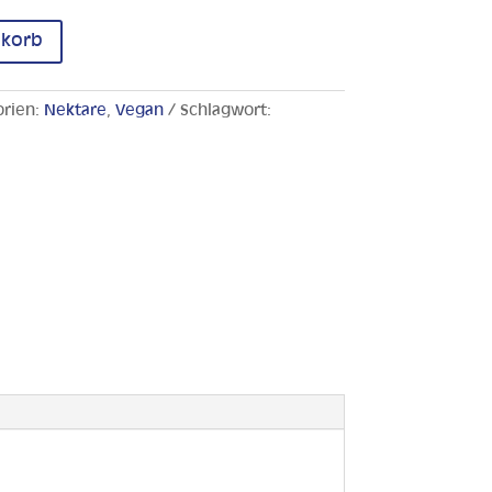
nkorb
orien:
Nektare
,
Vegan
Schlagwort: