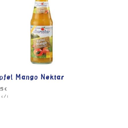
pfel Mango Nektar
25
€
/
1
€
l