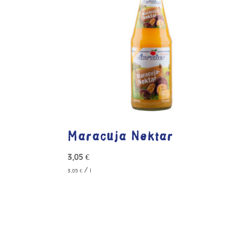
Maracuja Nektar
3,05
€
/
3,05
€
l