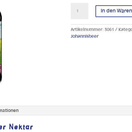
Schwarzer
In den Ware
Johannisbeer
Nektar
Menge
Artikelnummer:
3061
Kateg
Johannisbeer
rmationen
er Nektar