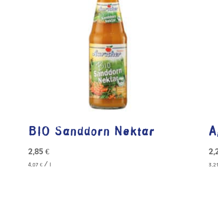
BIO Sanddorn Nektar
A
2,85
€
2,
/
4,07
€
l
3,2