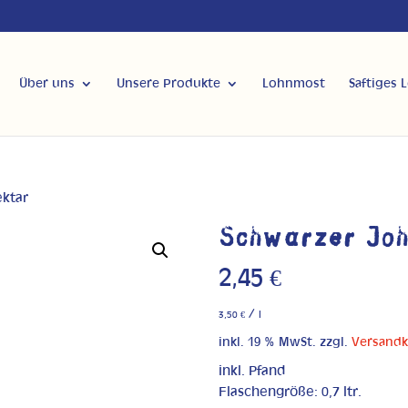
Über uns
Unsere Produkte
Lohnmost
Saftiges 
ektar
Schwarzer Joh
2,45
€
/
3,50
€
l
inkl. 19 % MwSt.
zzgl.
Versand
inkl. Pfand
Flaschengröße: 0,7 ltr.