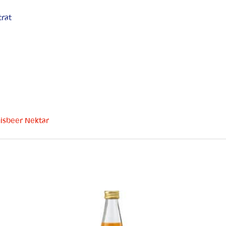
trat
nisbeer Nektar