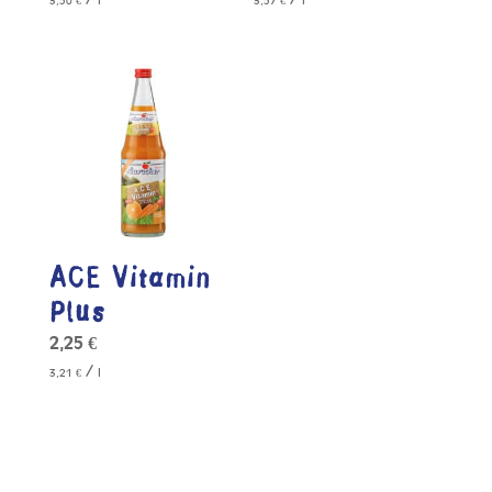
3,50
€
l
3,57
€
l
ACE Vitamin
Plus
2,25
€
/
3,21
€
l