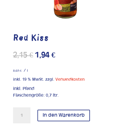
Red Kiss
Ursprünglicher
Aktueller
2,15
€
1,94
€
Preis
Preis
war:
ist:
/
3,07
€
l
2,15 €
1,94 €.
inkl. 19 % MwSt.
zzgl.
Versandkosten
inkl. Pfand
Flaschengröße: 0,7 ltr.
Red
In den Warenkorb
Kiss
Menge