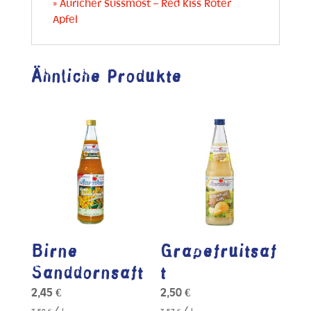
» Auricher Süssmost – Red Kiss Roter
Apfel
Ähnliche Produkte
Birne
Grapefruitsaf
Sanddornsaft
t
2,45
€
2,50
€
/
/