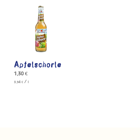
Apfelschorle
1,30
€
/
3,94
€
l