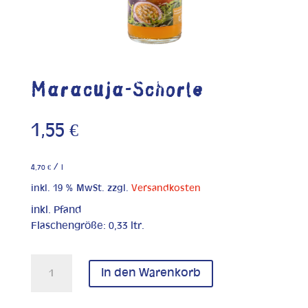
Maracuja-Schorle
1,55
€
/
4,70
€
l
inkl. 19 % MwSt.
zzgl.
Versandkosten
inkl. Pfand
Flaschengröße: 0,33 ltr.
Maracuja-
In den Warenkorb
Schorle
Menge