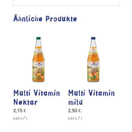
Ähnliche Produkte
Multi Vitamin
Multi Vitamin
Nektar
mild
2,15
€
2,50
€
/
/
3,07
€
l
3,57
€
l