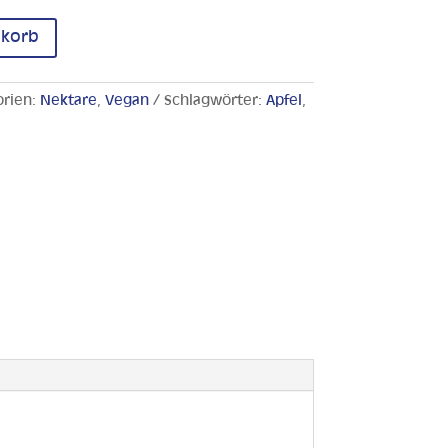
nkorb
orien:
Nektare
,
Vegan
Schlagwörter:
Apfel
,