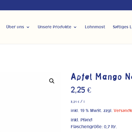
Über uns
Unsere Produkte
Lohnmost
Saftiges 
Apfel Mango N
2,25
€
/
3,21
€
l
inkl. 19 % MwSt.
zzgl.
Versand
inkl. Pfand
Flaschengröße: 0,7 ltr.