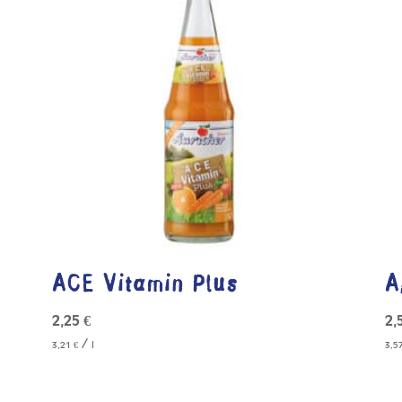
ACE Vitamin Plus
A
2,25
€
2,
/
3,21
€
l
3,5