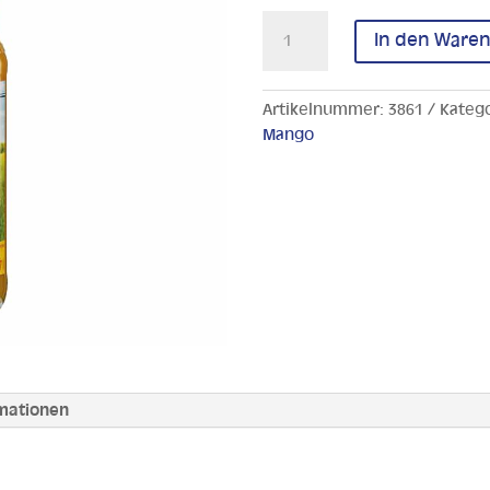
Apfel
In den Ware
Mango
Nektar
Menge
Artikelnummer:
3861
Kateg
Mango
rmationen