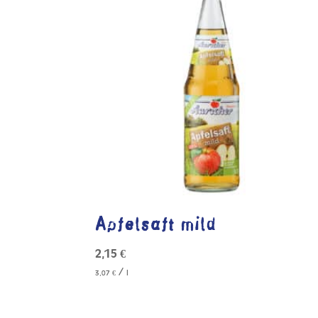
Apfelsaft mild
2,15
€
/
3,07
€
l