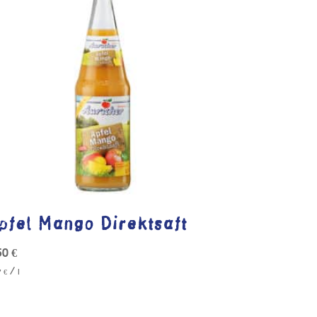
pfel Mango Direktsaft
50
€
/
7
€
l