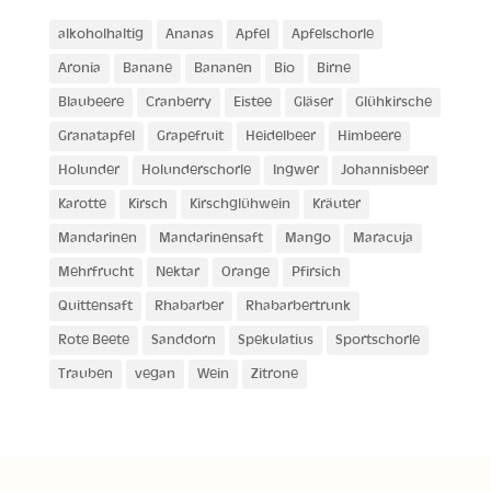
alkoholhaltig
Ananas
Apfel
Apfelschorle
Aronia
Banane
Bananen
Bio
Birne
Blaubeere
Cranberry
Eistee
Gläser
Glühkirsche
Granatapfel
Grapefruit
Heidelbeer
Himbeere
Holunder
Holunderschorle
Ingwer
Johannisbeer
Karotte
Kirsch
Kirschglühwein
Kräuter
Mandarinen
Mandarinensaft
Mango
Maracuja
Mehrfrucht
Nektar
Orange
Pfirsich
Quittensaft
Rhabarber
Rhabarbertrunk
Rote Beete
Sanddorn
Spekulatius
Sportschorle
Trauben
vegan
Wein
Zitrone